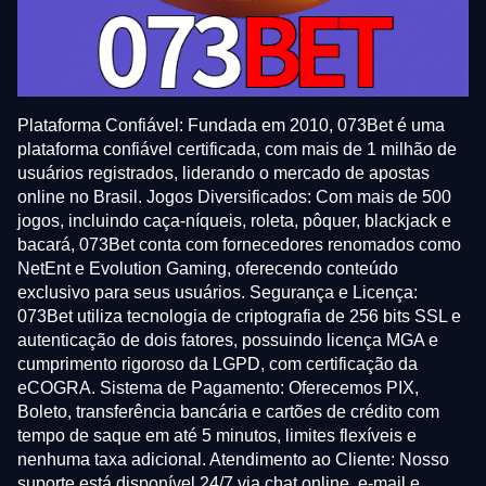
Plataforma Confiável: Fundada em 2010, 073Bet é uma
plataforma confiável certificada, com mais de 1 milhão de
usuários registrados, liderando o mercado de apostas
online no Brasil. Jogos Diversificados: Com mais de 500
jogos, incluindo caça-níqueis, roleta, pôquer, blackjack e
bacará, 073Bet conta com fornecedores renomados como
NetEnt e Evolution Gaming, oferecendo conteúdo
exclusivo para seus usuários. Segurança e Licença:
073Bet utiliza tecnologia de criptografia de 256 bits SSL e
autenticação de dois fatores, possuindo licença MGA e
cumprimento rigoroso da LGPD, com certificação da
eCOGRA. Sistema de Pagamento: Oferecemos PIX,
Boleto, transferência bancária e cartões de crédito com
tempo de saque em até 5 minutos, limites flexíveis e
nenhuma taxa adicional. Atendimento ao Cliente: Nosso
suporte está disponível 24/7 via chat online, e-mail e