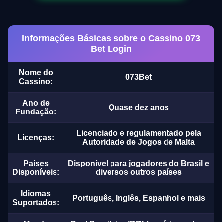
Informações Básicas sobre o Cassino 073
Bet Login
Nome do
073Bet
Cassino:
Ano de
Quase dez anos
Fundação:
Licenciado e regulamentado pela
Licenças:
Autoridade de Jogos de Malta
Países
Disponível para jogadores do Brasil e
Disponíveis:
diversos outros países
Idiomas
Português, Inglês, Espanhol e mais
Suportados: