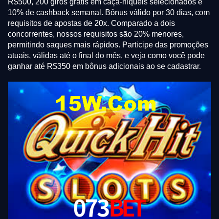
R$500, 200 giros grátis em caça-níqueis selecionados e
10% de cashback semanal. Bônus válido por 30 dias, com
requisitos de apostas de 20x. Comparado a dois
concorrentes, nossos requisitos são 20% menores,
permitindo saques mais rápidos. Participe das promoções
atuais, válidas até o final do mês, e veja como você pode
ganhar até R$350 em bônus adicionais ao se cadastrar.