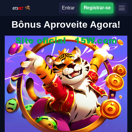
Entrar
Registrar-se
Bônus Aproveite Agora!