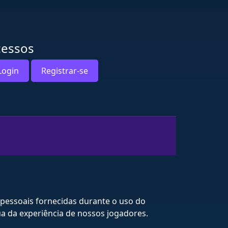
cessos
Login
Registrar-se
 pessoais fornecidas durante o uso do
ua da experiência de nossos jogadores.