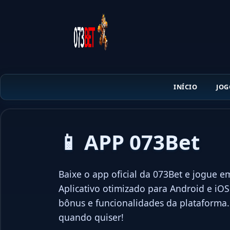
INÍCIO
JOG
📱 APP 073Bet
Baixe o app oficial da 073Bet e jogue e
Aplicativo otimizado para Android e iOS
bônus e funcionalidades da plataforma.
quando quiser!