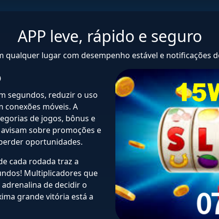
APP leve, rápido e seguro
m qualquer lugar com desempenho estável e notificações d
o
em segundos, reduzir o uso
m conexões móveis. A
ategorias de jogos, bônus e
es avisam sobre promoções e
perder oportunidades.
e cada rodada traz a
ndos! Multiplicadores que
 adrenalina de decidir o
ima grande vitória está a