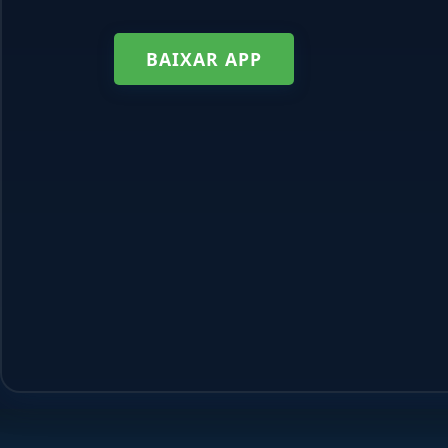
BAIXAR APP