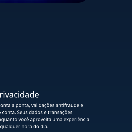
privacidade
onta a ponta, validações antifraude e
 conta. Seus dados e transações
quanto você aproveita uma experiência
a qualquer hora do dia.