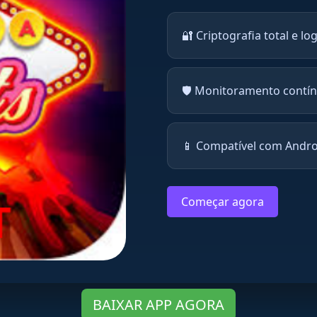
🔐 Criptografia total e lo
🛡️ Monitoramento contí
📱 Compatível com Andro
Começar agora
BAIXAR APP AGORA