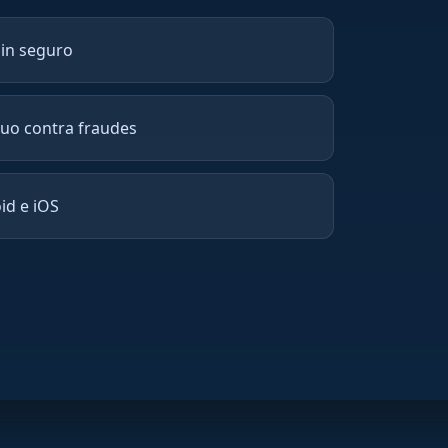
gin seguro
nuo contra fraudes
id e iOS