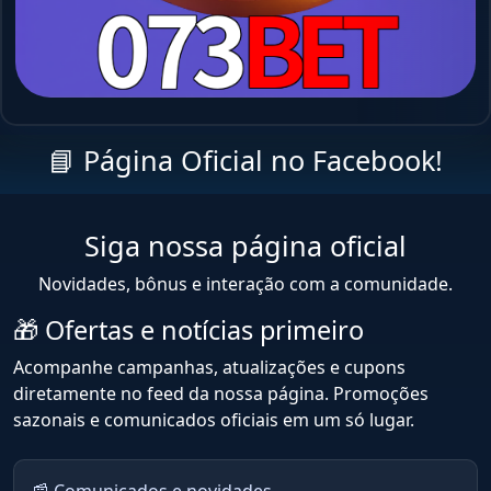
📘 Página Oficial no Facebook!
Siga nossa página oficial
Novidades, bônus e interação com a comunidade.
🎁 Ofertas e notícias primeiro
Acompanhe campanhas, atualizações e cupons
diretamente no feed da nossa página. Promoções
sazonais e comunicados oficiais em um só lugar.