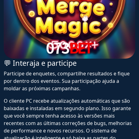
💬 Interaja e participe
Participe de enquetes, compartilhe resultados e fique
por dentro dos eventos. Sua participação ajuda a
moldar as próximas campanhas.
O cliente PC recebe atualizações automáticas que são
baixadas e instaladas em segundo plano. Isso garante
que você sempre tenha acesso às versões mais
recentes com as últimas correções de bugs, melhorias
de performance e novos recursos. O sistema de
atualização é inteligente e só baixa as partes do