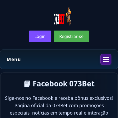
Login
Registrar-se
Menu
📘 Facebook 073Bet
Siga-nos no Facebook e receba bônus exclusivos!
Página oficial da 073Bet com promoções
especiais, notícias em tempo real e interação