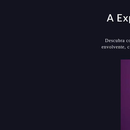
A Ex
Descubra co
envolvente, c