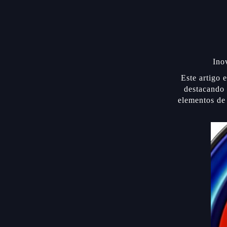
Ino
Este artigo 
destacando 
elementos de