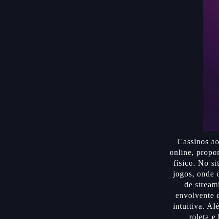
Cassinos ao
online, propo
físico. No s
jogos, onde 
de stream
envolvente d
intuitiva. A
roleta e