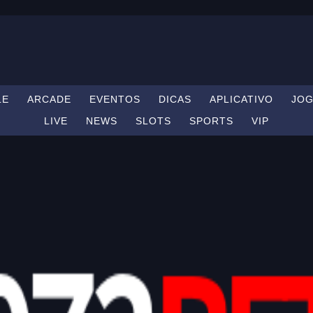
LE
ARCADE
EVENTOS
DICAS
APLICATIVO
JO
LIVE
NEWS
SLOTS
SPORTS
VIP