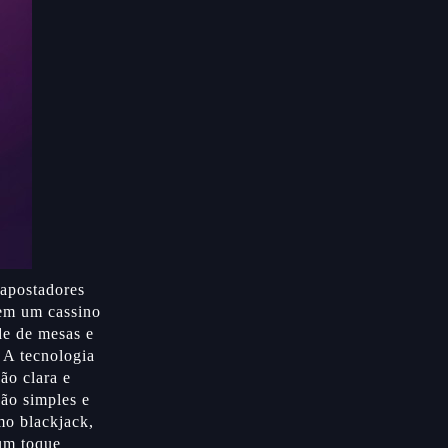
 apostadores
 em um cassino
de de mesas e
 A tecnologia
ão clara e
ção simples e
mo blackjack,
 um toque