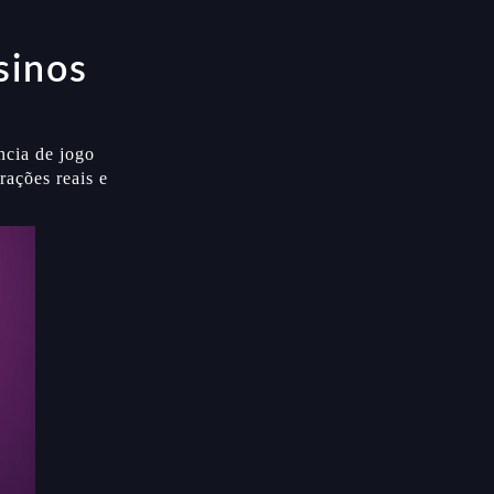
sinos
ncia de jogo
rações reais e