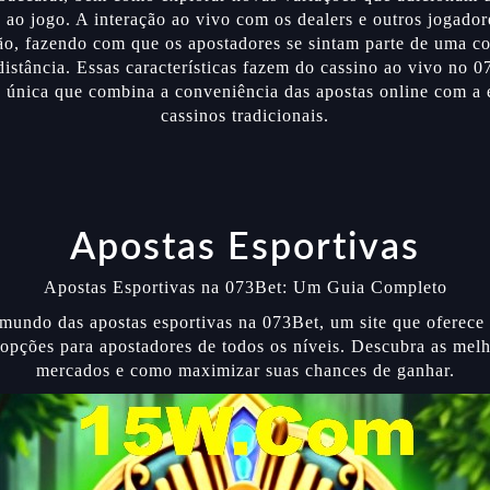
ao jogo. A interação ao vivo com os dealers e outros jogado
ção, fazendo com que os apostadores se sintam parte de uma c
istância. Essas características fazem do cassino ao vivo no 
a única que combina a conveniência das apostas online com a
cassinos tradicionais.
Apostas Esportivas
Apostas Esportivas na 073Bet: Um Guia Completo
mundo das apostas esportivas na 073Bet, um site que oferec
opções para apostadores de todos os níveis. Descubra as melh
mercados e como maximizar suas chances de ganhar.