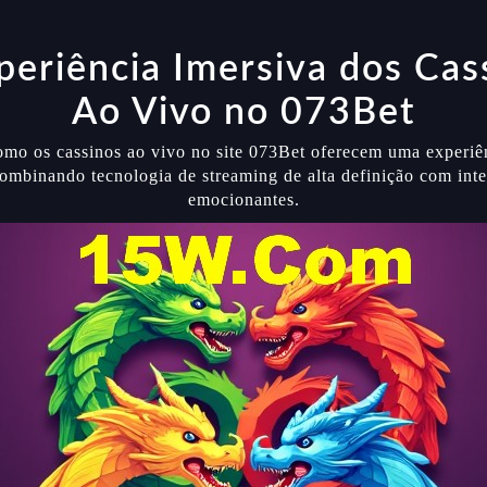
periência Imersiva dos Cas
Ao Vivo no 073Bet
mo os cassinos ao vivo no site 073Bet oferecem uma experiê
ombinando tecnologia de streaming de alta definição com inte
emocionantes.