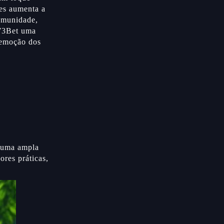
res aumenta a
omunidade,
073Bet uma
 emoção dos
e uma ampla
ores práticas,