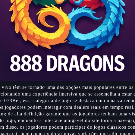
 vivo têm se tornado uma das opções mais populares entre os
rcionando uma experiência imersiva que se assemelha a estar
ite 073Bet, essa categoria de jogo se destaca com uma varieda
os jogadores podem interagir com dealers reais em tempo real.
ing de alta definição garante que os jogadores tenham uma vis
o jogo, enquanto a interface amigável do site torna a navega
lém disso, os jogadores podem participar de jogos clássicos co
 baccarat, bem como explorar novas variações que adicionam