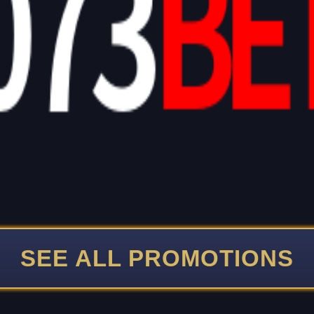
SEE ALL PROMOTIONS