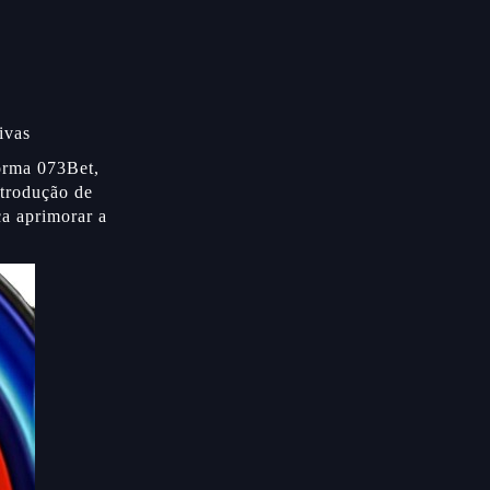
ivas
forma 073Bet,
ntrodução de
a aprimorar a