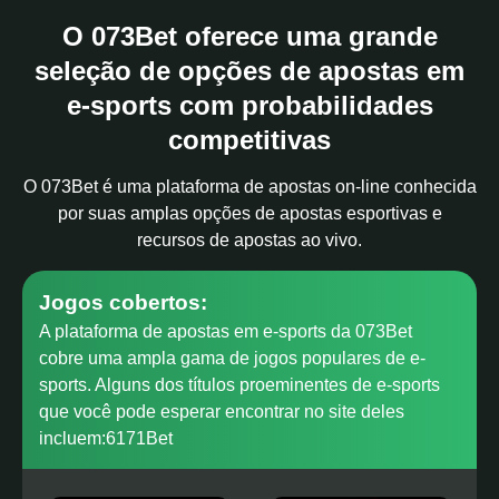
O 073Bet oferece uma grande
seleção de opções de apostas em
e-sports com probabilidades
competitivas
O 073Bet é uma plataforma de apostas on-line conhecida
por suas amplas opções de apostas esportivas e
recursos de apostas ao vivo.
Jogos cobertos:
A plataforma de apostas em e-sports da 073Bet
cobre uma ampla gama de jogos populares de e-
sports. Alguns dos títulos proeminentes de e-sports
que você pode esperar encontrar no site deles
incluem:
6171Bet