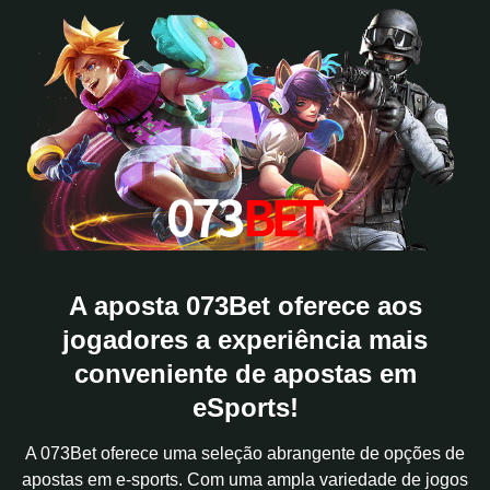
A aposta 073Bet oferece aos
jogadores a experiência mais
conveniente de apostas em
eSports!
A 073Bet oferece uma seleção abrangente de opções de
apostas em e-sports. Com uma ampla variedade de jogos