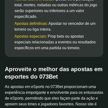
total, mortes, rodadas ou outras métricas do jogo
serão superiores ou inferiores a um valor
especificado.
Apostas definitivas:
Apostar no vencedor de um
torneio ou liga inteira.
Apostas especiais:
Prop bets ou apostas
especiais relacionadas a eventos ou resultados
específicos em uma partida ou torneio.
Aproveite o melhor das apostas em
esportes do 073Bet
As apostas em eSports no 073Bet proporcionam uma
experiência empolgante e envolvente para os entusiastas
de eSports, permitindo que eles façam parte da ação e
apoiem seus times e jogadores favoritos. Nosso site é