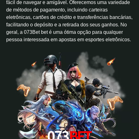
fácil de navegar e amigável. Oferecemos uma variedade
de métodos de pagamento, incluindo carteiras
eletrônicas, cartões de crédito e transferências bancárias,
facilitando o depósito e a retirada dos seus ganhos. No
geral, a 073Bet bet é uma ótima opção para qualquer
pessoa interessada em apostas em esportes eletrônicos.