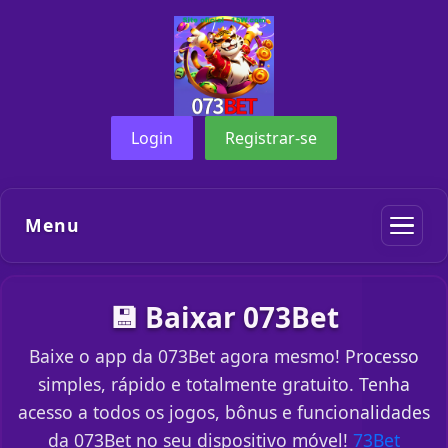
Login
Registrar-se
Menu
💾 Baixar 073Bet
Baixe o app da 073Bet agora mesmo! Processo
simples, rápido e totalmente gratuito. Tenha
acesso a todos os jogos, bônus e funcionalidades
da 073Bet no seu dispositivo móvel!
73Bet