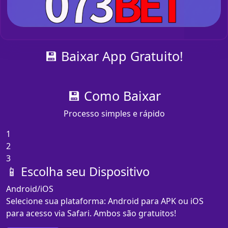
💾 Baixar App Gratuito!
💾 Como Baixar
Processo simples e rápido
1
2
3
📱 Escolha seu Dispositivo
Android/iOS
Selecione sua plataforma: Android para APK ou iOS
para acesso via Safari. Ambos são gratuitos!