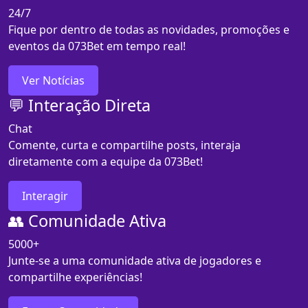
24/7
Fique por dentro de todas as novidades, promoções e
eventos da 073Bet em tempo real!
Ver Notícias
💬 Interação Direta
Chat
Comente, curta e compartilhe posts, interaja
diretamente com a equipe da 073Bet!
Interagir
👥 Comunidade Ativa
5000+
Junte-se a uma comunidade ativa de jogadores e
compartilhe experiências!