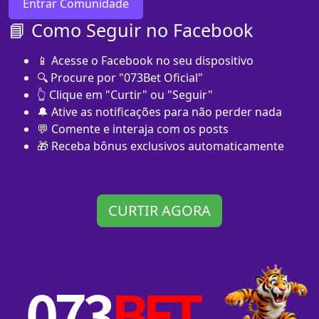
Entrar Comunidade
📘 Como Seguir no Facebook
📱 Acesse o Facebook no seu dispositivo
🔍 Procure por "073Bet Oficial"
👆 Clique em "Curtir" ou "Seguir"
🔔 Ative as notificações para não perder nada
💬 Comente e interaja com os posts
🎁 Receba bônus exclusivos automaticamente
CURTIR AGORA