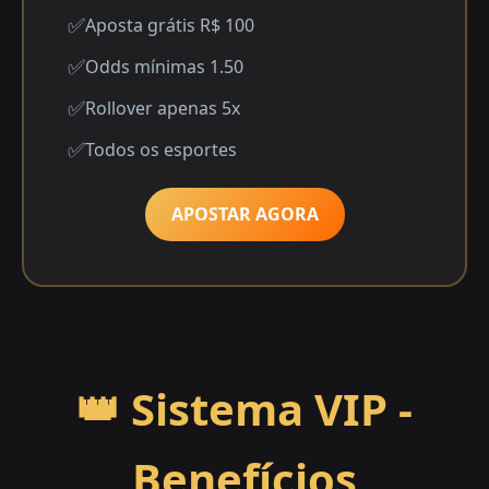
Aposta grátis R$ 100
Odds mínimas 1.50
Rollover apenas 5x
Todos os esportes
APOSTAR AGORA
👑 Sistema VIP -
Benefícios