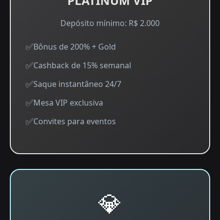
PLATINUM VIP
Depósito mínimo: R$ 2.000
Bônus de 200% + Gold
Cashback de 15% semanal
Saque instantâneo 24/7
Mesa VIP exclusiva
Convites para eventos
💎