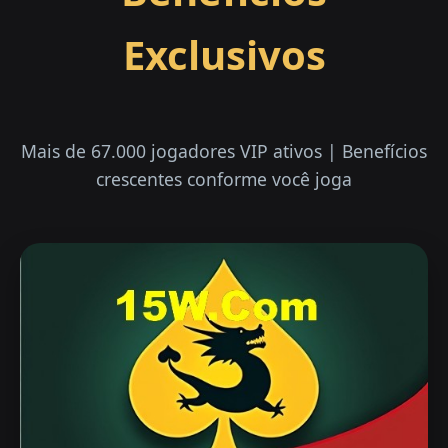
Exclusivos
Mais de 67.000 jogadores VIP ativos | Benefícios
crescentes conforme você joga