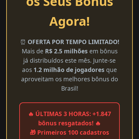
os Seus Bônus
Agora!
⏰
OFERTA POR TEMPO LIMITADO!
Mais de
R$ 2.5 milhões
em bônus
já distribuídos este mês. Junte-se
aos
1.2 milhão de jogadores
que
aproveitam os melhores bônus do
Brasil!
🔥 ÚLTIMAS 3 HORAS: +1.847
bônus resgatados! 🔥
🎁 Primeiros 100 cadastros