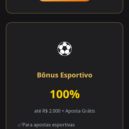
⚽
Bônus Esportivo
100%
até R$ 2.000 + Aposta Grátis
Para apostas esportivas