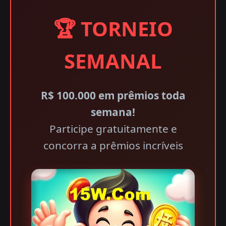
🏆 TORNEIO
SEMANAL
R$ 100.000 em prêmios toda
semana!
Participe gratuitamente e
concorra a prêmios incríveis