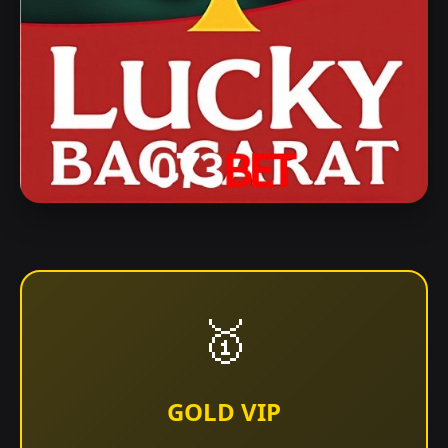
🥇
GOLD VIP