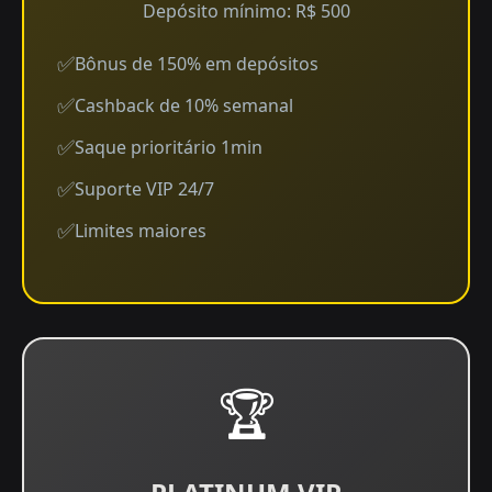
Depósito mínimo: R$ 500
Bônus de 150% em depósitos
Cashback de 10% semanal
Saque prioritário 1min
Suporte VIP 24/7
Limites maiores
🏆