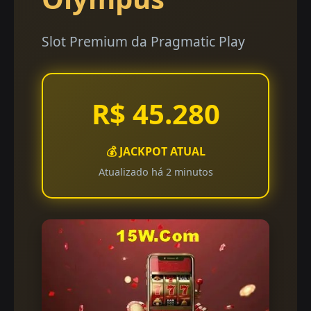
Slot Premium da Pragmatic Play
R$ 45.280
💰 JACKPOT ATUAL
Atualizado há 2 minutos