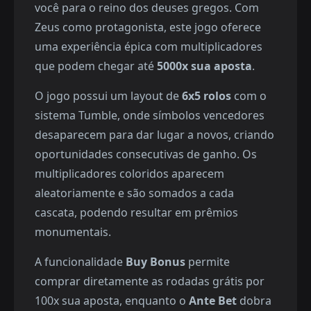
você para o reino dos deuses gregos. Com
Zeus como protagonista, este jogo oferece
uma experiência épica com multiplicadores
que podem chegar até
5000x sua aposta
.
O jogo possui um layout de
6x5 rolos
com o
sistema Tumble, onde símbolos vencedores
desaparecem para dar lugar a novos, criando
oportunidades consecutivas de ganho. Os
multiplicadores coloridos aparecem
aleatoriamente e são somados a cada
cascata, podendo resultar em prêmios
monumentais.
A funcionalidade
Buy Bonus
permite
comprar diretamente as rodadas grátis por
100x sua aposta, enquanto o
Ante Bet
dobra