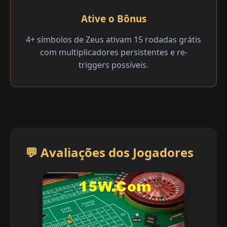
Ative o Bônus
4+ símbolos de Zeus ativam 15 rodadas grátis
com multiplicadores persistentes e re-
triggers possíveis.
💬 Avaliações dos Jogadores