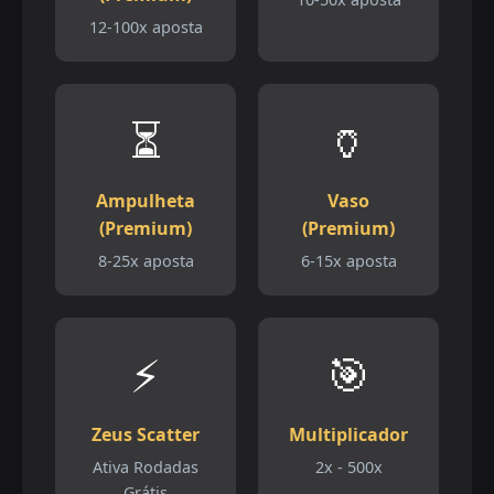
12-100x aposta
⏳
🏺
Ampulheta
Vaso
(Premium)
(Premium)
8-25x aposta
6-15x aposta
⚡
🎯
Zeus Scatter
Multiplicador
Ativa Rodadas
2x - 500x
Grátis