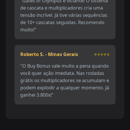
"Gates of Olympus é viciante! O sistema
de cascata e multiplicadores cria uma
tensão incrível. Já tive várias sequências
de 10+ cascatas seguidas. Recomendo
muito!"
Roberto S. - Minas Gerais
⭐⭐⭐⭐⭐
"O Buy Bonus vale muito a pena quando
você quer ação imediata. Nas rodadas
grátis os multiplicadores se acumulam e
podem explodir a qualquer momento. Já
ganhei 3.800x!"