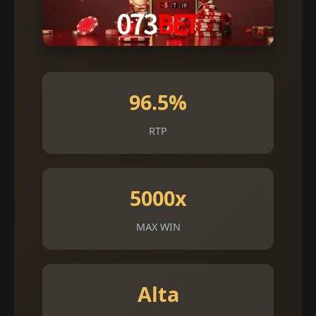
96.5%
RTP
5000x
MAX WIN
Alta